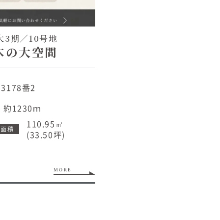
大3期／10号地
木の大空間
178番2
約1230ｍ
110.95㎡
物面積
(33.50坪)
MORE