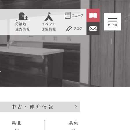
ニュース
分譲地・
イベント
ブログ
建売情報
開催情報
いること
セージ
むぎくらについて
す
概要
大切にしていること
社長メッセージ
理念
会社概要
中古・仲介情報
紹介
経営理念
事業紹介
情報
県北
県東
採用情報