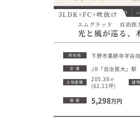
3LDK+FC+吹抜け
エムグラッド
自治医
光と風が巡る、
下野市薬師寺字谷向3
所在地
JR「自治医大」駅 
交 通
205.38㎡
土地面積
建
(62.12坪)
5,298
万円
価 格