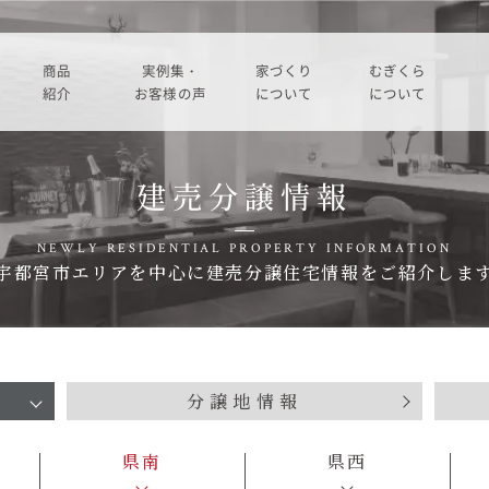
商品
実例集・
家づくり
むぎくら
紹介
お客様の声
について
について
商品一覧
暮らし方紹介
家づくりの流れ
大切にして
建売分譲情報
コノイエ（規格）
施工事例
在来工法の仕様と性能
社長メッ
NEWLY RESIDENTIAL
PROPERTY INFORMATION
実例集・お客様の声
宇都宮市エリアを中心に建売分譲住宅情報をご紹介しま
Momore
お客様の声
標準設備
会社
暮らし方紹介
施工事例
Piatta
アフターメンテナンス
経営
お客様の声
分譲地情報
平屋の家
事業
家づくりについて
アトリエ（注文）
県南
県西
採用
家づくりの流れ