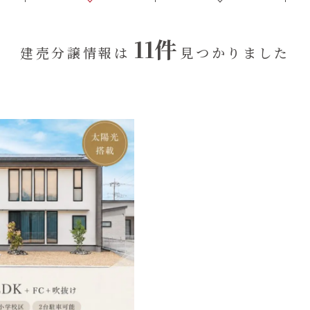
在来工法の仕様と性能
EDIT HOUSE
標準設備
11件
建売分譲情報は
見つかりました
アフターメンテナンス
イベント情報
ニュース
ブログ
プライバシーポリシー