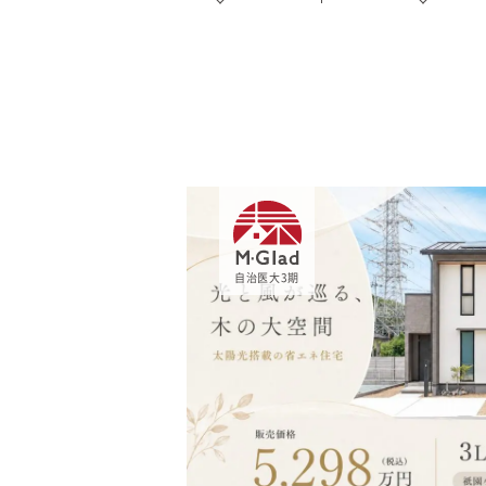
商品紹介
商品一覧
コノイエ（規格）
- Momore
- Piatta
M-Glad
- 平屋の家
アトリエ（注文）
自治医大3期
EDIT HOUSE