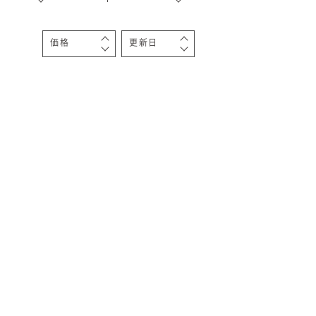
価格
更新日
オーナー様Q&A
高い順
新着順
安い順
投稿順
資料請求
お問い合わせ
お電話での
お問い合わせ
0120-37-
1806