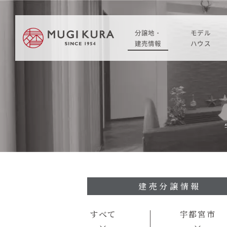
分譲地・
モデル
建売情報
ハウス
建売分譲情報
HOME
分譲地情報
分譲地・建売情報
中古・仲介情報
建売分譲情報
分譲地情報
中古・仲介情報
建売分譲情報
モデルハウス
すべて
宇都宮市
モデルハウス一覧