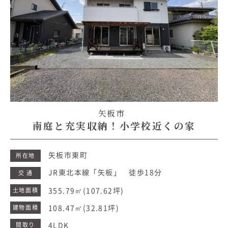
矢板市
南庭と充実収納！小学校近くの家
矢板市東町
所在地
JR東北本線「矢板」 徒歩18分
交 通
355.79㎡
(107.62坪)
土地面積
108.47㎡
(32.81坪)
建物面積
4LDK
間取り