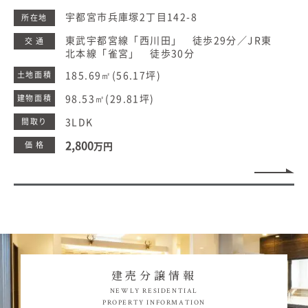
宇都宮市兵庫塚2丁目142-8
所在地
東武宇都宮線「西川田」 徒歩29分／JR東
交 通
北本線「雀宮」 徒歩30分
185.69㎡
(56.17坪)
土地面積
98.53㎡
(29.81坪)
建物面積
3LDK
間取り
2,800
価 格
万円
建売分譲情報
NEWLY RESIDENTIAL
PROPERTY INFORMATION