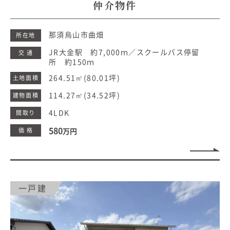
仲介物件
那須烏山市曲畑
所在地
JR大金駅 約7,000ｍ／スクールバス停留
交 通
所 約150ｍ
264.51㎡
(80.01坪)
土地面積
114.27㎡
(34.52坪)
建物面積
4LDK
間取り
580
価 格
万円
一戸建