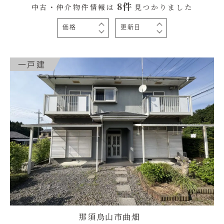
8件
中古・仲介物件情報は
見つかりました
むぎくらについて
価格
更新日
高い順
新着順
ニュース
ブログ
一戸建
安い順
投稿順
イベント
オーナー様Q&A
資料請求
お問い合わせ
0120-37-
お電話での
お問い合わ
1806
せ
那須烏山市曲畑