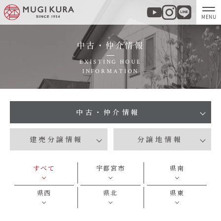
中古・仲介情報
ホーム
EXISTING HOUE
INFORMATION
分譲地・建売情報
モデルハウス
中古・仲介情報
建売分譲情報
分譲地情報
商品紹介
すべて
宇都宮市
県南
実例集・お客様の声
県西
県北
県東
家づくりについて