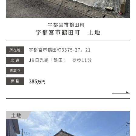
宇都宮市鶴田町
宇都宮市鶴田町 土地
宇都宮市鶴田町3375-27、21
所在地
JR日光線「鶴田」 徒歩11分
交 通
間取り
385
価 格
万円
土地