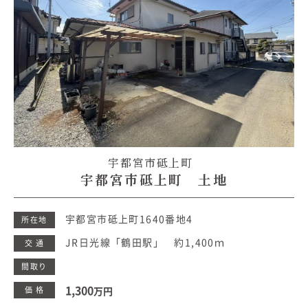
宇都宮市砥上町
宇都宮市砥上町 土地
宇都宮市砥上町1640番地4
所在地
JR日光線「鶴田駅」 約1,400ｍ
交 通
間取り
1,300
価 格
万円