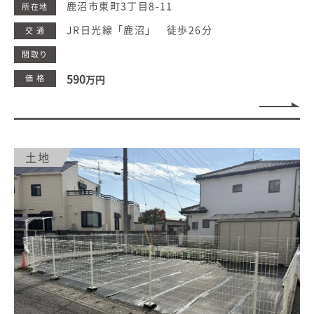
鹿沼市東町3丁目8-11
所在地
JR日光線「鹿沼」 徒歩26分
交 通
間取り
590
価 格
万円
土地