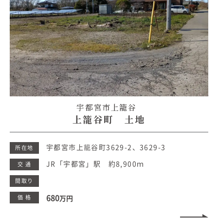
宇都宮市上籠谷
上籠谷町 土地
宇都宮市上籠谷町3629-2、3629-3
所在地
JR「宇都宮」駅 約8,900ｍ
交 通
間取り
680
価 格
万円