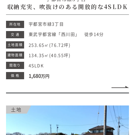
収納充実、吹抜けのある開放的な4SLDK
宇都宮市緑3丁目
所在地
東武宇都宮線「西川田」 徒歩14分
交 通
253.65㎡
(76.72坪)
土地面積
134.35㎡
(40.55坪)
建物面積
4SLDK
間取り
1,680
価 格
万円
土地