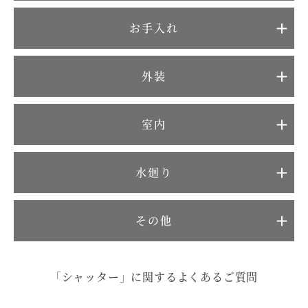
むぎくらについて
お手入れ
ニュース
ブログ
外装
イベント
室内
オーナー様Q&A
水廻り
資料請求
その他
お問い合わせ
0120-37-
お電話での
「シャッター」に関するよくあるご質問
お問い合わ
1806
せ