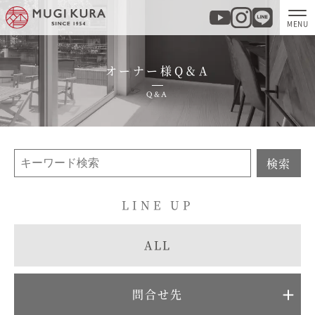
オーナー様Q＆A
ホーム
Q&A
分譲地・建売情報
モデルハウス
検索
商品紹介
LINE UP
実例集・お客様の声
ALL
家づくりについて
問合せ先