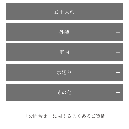
むぎくらについて
お手入れ
ニュース
ブログ
外装
イベント
室内
オーナー様Q&A
水廻り
資料請求
その他
お問い合わせ
0120-37-
お電話での
「お問合せ」に関するよくあるご質問
お問い合わ
1806
せ