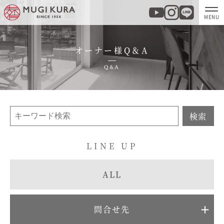
オーナー様Q＆A
ホーム
Q&A
分譲地・建売情報
モデルハウス
検索
商品紹介
LINE UP
実例集・お客様の声
ALL
家づくりについて
問合せ先