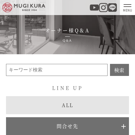
オーナー様Q＆A
ホーム
Q&A
分譲地・建売情報
モデルハウス
検索
商品紹介
LINE UP
実例集・お客様の声
ALL
家づくりについて
問合せ先