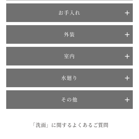
むぎくらについて
お手入れ
ニュース
ブログ
外装
イベント
室内
オーナー様Q&A
水廻り
資料請求
その他
お問い合わせ
0120-37-
お電話での
「洗面」に関するよくあるご質問
お問い合わ
1806
せ