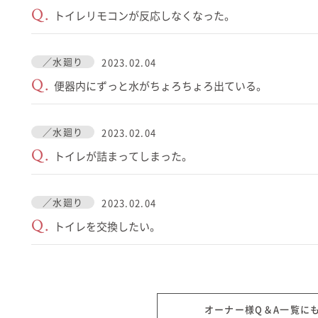
Q.
トイレリモコンが反応しなくなった。
在来工法の仕様と性能
EDIT HOUSE
標準設備
アフターメンテナンス
／水廻り
2023.02.04
Q.
便器内にずっと水がちょろちょろ出ている。
イベント情報
ニュース
／水廻り
2023.02.04
ブログ
Q.
トイレが詰まってしまった。
プライバシーポリシー
／水廻り
2023.02.04
Q.
トイレを交換したい。
オーナー様Q＆A一覧に