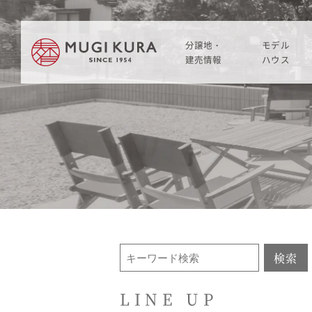
分譲地・
モデル
建売情報
ハウス
建売分譲情報
HOME
分譲地情報
分譲地・建売情報
中古・仲介情報
建売分譲情報
分譲地情報
中古・仲介情報
検索
モデルハウス
LINE UP
モデルハウス一覧