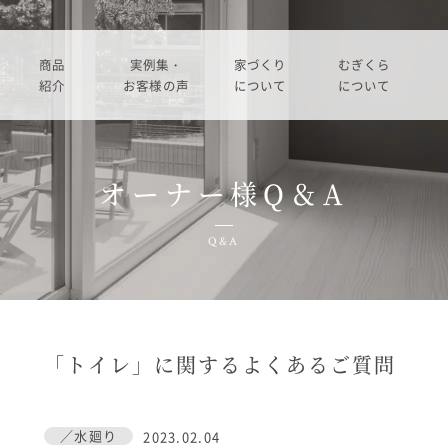
商品
実例集・
家づくり
むぎくら
紹介
お客様の声
について
について
商品一覧
暮らし方紹介
家づくりの流れ
大切にして
オーナー様Q＆A
コノイエ（規格）
施工事例
在来工法の仕様と性能
社長メッ
実例集・お客様の声
Q&A
Momore
お客様の声
標準設備
会社
暮らし方紹介
施工事例
Piatta
アフターメンテナンス
経営
お客様の声
「トイレ」に関するよくあるご質問
平屋の家
事業
家づくりについて
アトリエ（注文）
採用
／水廻り
2023.02.04
家づくりの流れ