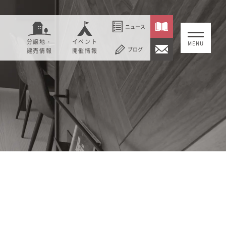
ニュース
分譲地・
イベント
ブログ
建売情報
開催情報
いること
セージ
むぎくらについて
概要
大切にしていること
社長メッセージ
理念
会社概要
紹介
経営理念
事業紹介
情報
採用情報