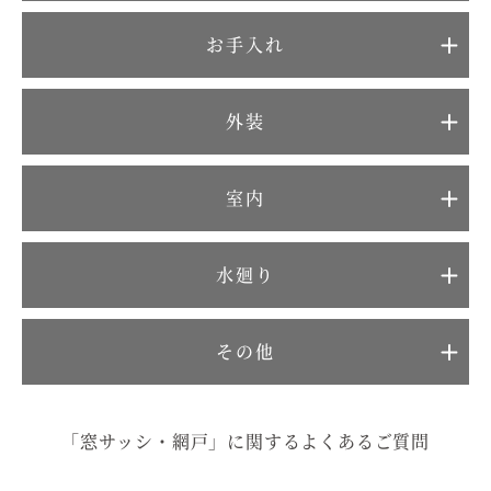
むぎくらについて
お手入れ
ニュース
ブログ
外装
イベント
室内
オーナー様Q&A
水廻り
資料請求
その他
お問い合わせ
0120-37-
お電話での
「窓サッシ・網戸」に関するよくあるご質問
お問い合わ
1806
せ