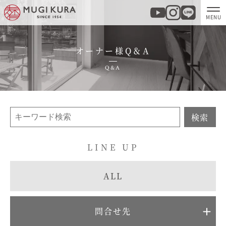
オーナー様Q＆A
ホーム
Q&A
分譲地・建売情報
モデルハウス
検索
商品紹介
LINE UP
実例集・お客様の声
ALL
家づくりについて
問合せ先